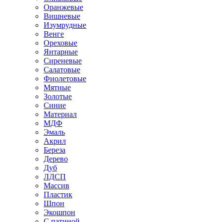
Оранжевые
Вишневые
Изумрудные
Венге
Ореховые
Янтарные
Сиреневые
Салатовые
Фиолетовые
Мятные
Золотые
Синие
Материал
МДФ
Эмаль
Акрил
Береза
Дерево
Дуб
ЛДСП
Массив
Пластик
Шпон
Экошпон
С патиной