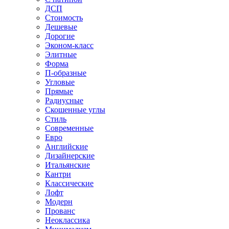
ДСП
Стоимость
Дешевые
Дорогие
Эконом-класс
Элитные
Форма
П-образные
Угловые
Прямые
Радиусные
Скошенные углы
Стиль
Современные
Евро
Английские
Дизайнерские
Итальянские
Кантри
Классические
Лофт
Модерн
Прованс
Неоклассика