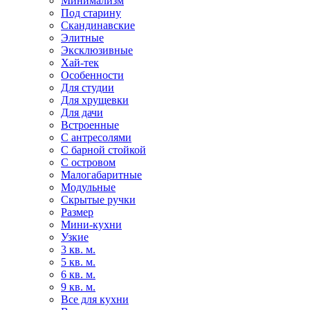
Минимализм
Под старину
Скандинавские
Элитные
Эксклюзивные
Хай-тек
Особенности
Для студии
Для хрущевки
Для дачи
Встроенные
С антресолями
С барной стойкой
С островом
Малогабаритные
Модульные
Скрытые ручки
Размер
Мини-кухни
Узкие
3 кв. м.
5 кв. м.
6 кв. м.
9 кв. м.
Все для кухни