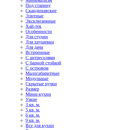
Минимализм
Под старину
Скандинавские
Элитные
Эксклюзивные
Хай-тек
Особенности
Для студии
Для хрущевки
Для дачи
Встроенные
С антресолями
С барной стойкой
С островом
Малогабаритные
Модульные
Скрытые ручки
Размер
Мини-кухни
Узкие
3 кв. м.
5 кв. м.
6 кв. м.
9 кв. м.
Все для кухни