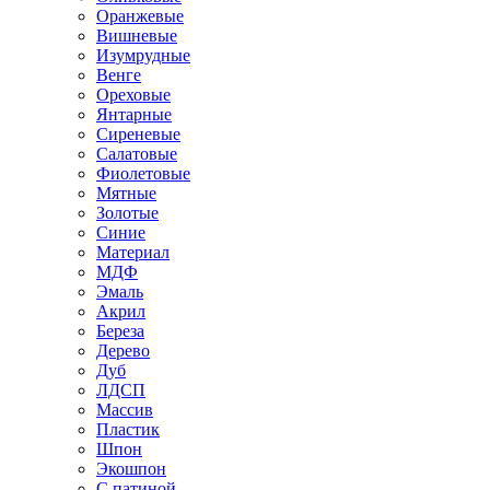
Оранжевые
Вишневые
Изумрудные
Венге
Ореховые
Янтарные
Сиреневые
Салатовые
Фиолетовые
Мятные
Золотые
Синие
Материал
МДФ
Эмаль
Акрил
Береза
Дерево
Дуб
ЛДСП
Массив
Пластик
Шпон
Экошпон
С патиной