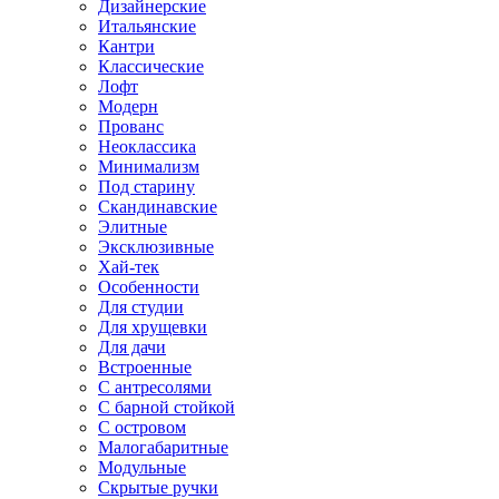
Дизайнерские
Итальянские
Кантри
Классические
Лофт
Модерн
Прованс
Неоклассика
Минимализм
Под старину
Скандинавские
Элитные
Эксклюзивные
Хай-тек
Особенности
Для студии
Для хрущевки
Для дачи
Встроенные
С антресолями
С барной стойкой
С островом
Малогабаритные
Модульные
Скрытые ручки