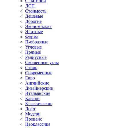
С патиной
ДСП
Стоимость
Дешевые
Дорогие
Эконом-класс
Элитные
Форма
П-образные
Угловые
Прямые
Радиусные
Скошенные углы
Стиль
Современные
Евро
Английские
Дизайнерские
Итальянские
Кантри
Классические
Лофт
Модерн
Прованс
Неоклассика