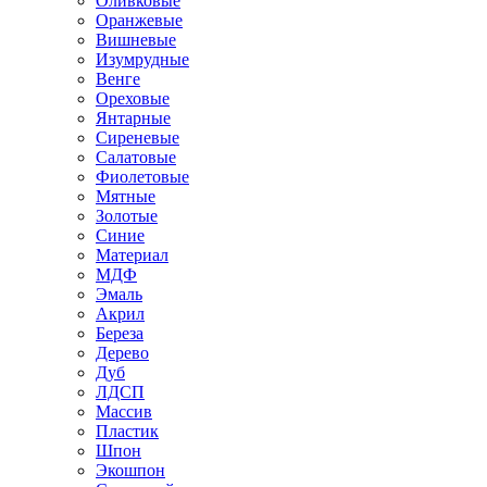
Оливковые
Оранжевые
Вишневые
Изумрудные
Венге
Ореховые
Янтарные
Сиреневые
Салатовые
Фиолетовые
Мятные
Золотые
Синие
Материал
МДФ
Эмаль
Акрил
Береза
Дерево
Дуб
ЛДСП
Массив
Пластик
Шпон
Экошпон