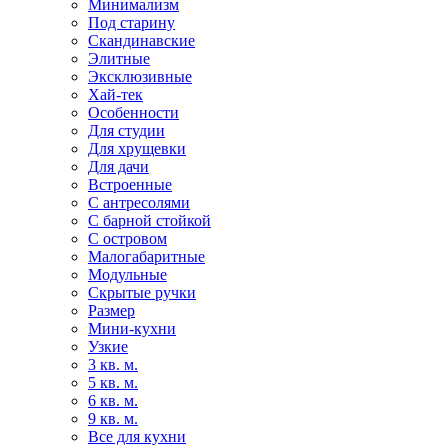
Минимализм
Под старину
Скандинавские
Элитные
Эксклюзивные
Хай-тек
Особенности
Для студии
Для хрущевки
Для дачи
Встроенные
С антресолями
С барной стойкой
С островом
Малогабаритные
Модульные
Скрытые ручки
Размер
Мини-кухни
Узкие
3 кв. м.
5 кв. м.
6 кв. м.
9 кв. м.
Все для кухни