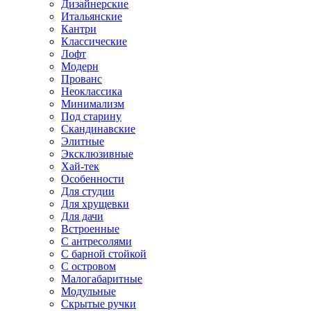
Дизайнерские
Итальянские
Кантри
Классические
Лофт
Модерн
Прованс
Неоклассика
Минимализм
Под старину
Скандинавские
Элитные
Эксклюзивные
Хай-тек
Особенности
Для студии
Для хрущевки
Для дачи
Встроенные
С антресолями
С барной стойкой
С островом
Малогабаритные
Модульные
Скрытые ручки