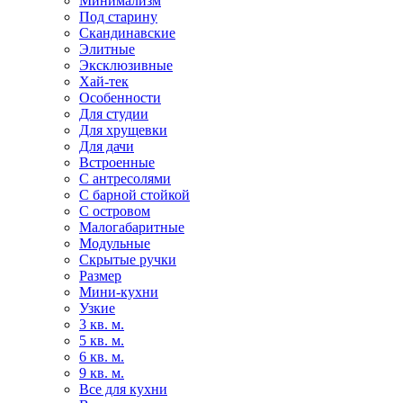
Минимализм
Под старину
Скандинавские
Элитные
Эксклюзивные
Хай-тек
Особенности
Для студии
Для хрущевки
Для дачи
Встроенные
С антресолями
С барной стойкой
С островом
Малогабаритные
Модульные
Скрытые ручки
Размер
Мини-кухни
Узкие
3 кв. м.
5 кв. м.
6 кв. м.
9 кв. м.
Все для кухни