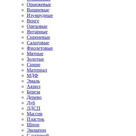
Оранжевые
Вишневые
Изумрудные
Венге
Ореховые
Янтарные
Сиреневые
Салатовые
Фиолетовые
Мятные
Золотые
Синие
Материал
МДФ
Эмаль
Акрил
Береза
Дерево
Дуб
ЛДСП
Массив
Пластик
Шпон
Экошпон
С патиной