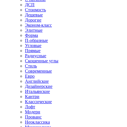
ДСП
Стоимость
Дешевые
Дорогие
Эконом-класс
Элитные
Форма
П-образные
Угловые
Прямые
Радиусные
Скошенные углы
Стиль
Современные
Евро
Английские
Дизайнерские
Итальянские
Кантри
Классические
Лофт
Модерн
Прованс
Неоклассика