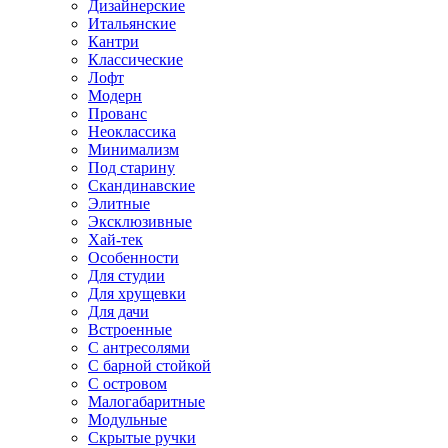
Дизайнерские
Итальянские
Кантри
Классические
Лофт
Модерн
Прованс
Неоклассика
Минимализм
Под старину
Скандинавские
Элитные
Эксклюзивные
Хай-тек
Особенности
Для студии
Для хрущевки
Для дачи
Встроенные
С антресолями
С барной стойкой
С островом
Малогабаритные
Модульные
Скрытые ручки