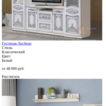
Гостиная Лисберн
Стиль:
Классический
Цвет:
Белый
от 48 000 руб.
Рассчитать