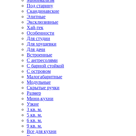
Минимализм
Под старину
Скандинавские
Элитные
Эксклюзивные
Хай-тек
Особенности
Для студии
Для хрущевки
Для дачи
Встроенные
С антресолями
С барной стойкой
С островом
Малогабаритные
Модульные
Скрытые ручки
Размер
Мини-кухни
Узкие
3 кв. м.
5 кв. м.
6 кв. м.
9 кв. м.
Все для кухни