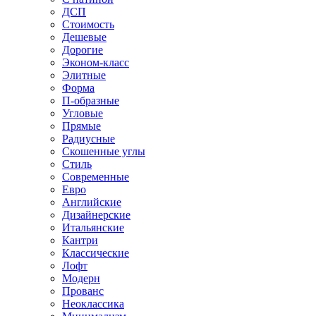
ДСП
Стоимость
Дешевые
Дорогие
Эконом-класс
Элитные
Форма
П-образные
Угловые
Прямые
Радиусные
Скошенные углы
Стиль
Современные
Евро
Английские
Дизайнерские
Итальянские
Кантри
Классические
Лофт
Модерн
Прованс
Неоклассика