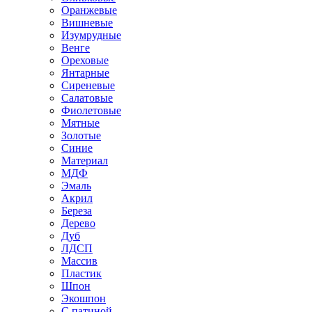
Оранжевые
Вишневые
Изумрудные
Венге
Ореховые
Янтарные
Сиреневые
Салатовые
Фиолетовые
Мятные
Золотые
Синие
Материал
МДФ
Эмаль
Акрил
Береза
Дерево
Дуб
ЛДСП
Массив
Пластик
Шпон
Экошпон
С патиной