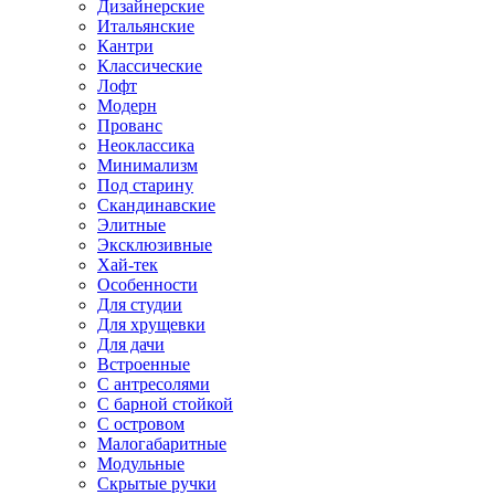
Дизайнерские
Итальянские
Кантри
Классические
Лофт
Модерн
Прованс
Неоклассика
Минимализм
Под старину
Скандинавские
Элитные
Эксклюзивные
Хай-тек
Особенности
Для студии
Для хрущевки
Для дачи
Встроенные
С антресолями
С барной стойкой
С островом
Малогабаритные
Модульные
Скрытые ручки