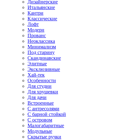
Дизайнерские
Итальянские
Кантри
Классические
Лофт
Модерн
Прованс
Неоклассика
Минимализм
Под старину
Скандинавские
Элитные
Эксклюзивные
Хай-тек
Особенности
Для студии
Для хрущевки
Для дачи
Встроенные
С антресолями
С барной стойкой
С островом
Малогабаритные
Модульные
Скрытые ручки