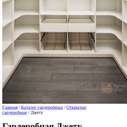
Главная
/
Каталог гардеробных
/
Открытые
гардеробные
/ Джету
Гардеробная Джету