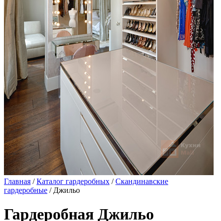
Главная
/
Каталог гардеробных
/
Скандинавские
гардеробные
/ Джильо
Гардеробная Джильо