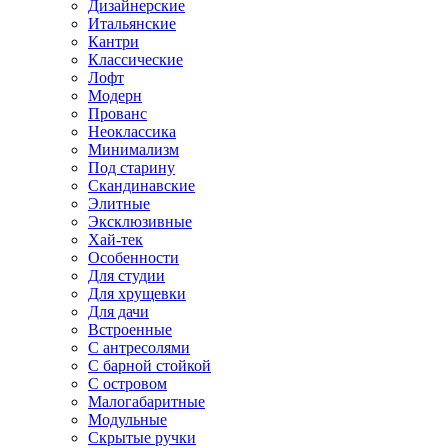
Дизайнерские
Итальянские
Кантри
Классические
Лофт
Модерн
Прованс
Неоклассика
Минимализм
Под старину
Скандинавские
Элитные
Эксклюзивные
Хай-тек
Особенности
Для студии
Для хрущевки
Для дачи
Встроенные
С антресолями
С барной стойкой
С островом
Малогабаритные
Модульные
Скрытые ручки