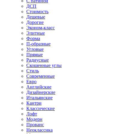
С патиной
ДСП
Стоимость
Дешевые
Дорогие
Эконом-класс
Элитные
Форма
П-образные
Угловые
Прямые
Радиусные
Скошенные углы
Стиль
Современные
Евро
Английские
Дизайнерские
Итальянские
Кантри
Классические
Лофт
Модерн
Прованс
Неоклассика