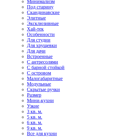
Минимализм
Под старину
Скандинавские
Элитные
Эксклюзивные
Хай-тек
Особенности
Для студии
Для хрущевки
Для дачи
Встроенные
С антресолями
С барной стойкой
С островом
Малогабаритные
Модульные
Скрытые ручки
Размер
Мини-кухни
Узкие
3 кв. м.
5 кв. м.
6 кв. м.
9 кв. м.
Все для кухни