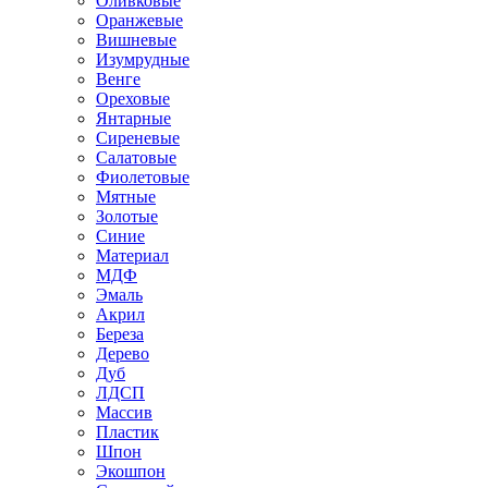
Оливковые
Оранжевые
Вишневые
Изумрудные
Венге
Ореховые
Янтарные
Сиреневые
Салатовые
Фиолетовые
Мятные
Золотые
Синие
Материал
МДФ
Эмаль
Акрил
Береза
Дерево
Дуб
ЛДСП
Массив
Пластик
Шпон
Экошпон