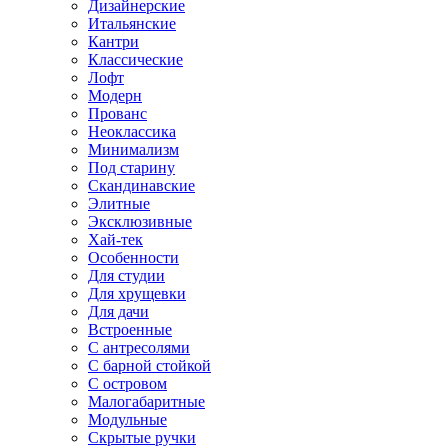
Дизайнерские
Итальянские
Кантри
Классические
Лофт
Модерн
Прованс
Неоклассика
Минимализм
Под старину
Скандинавские
Элитные
Эксклюзивные
Хай-тек
Особенности
Для студии
Для хрущевки
Для дачи
Встроенные
С антресолями
С барной стойкой
С островом
Малогабаритные
Модульные
Скрытые ручки