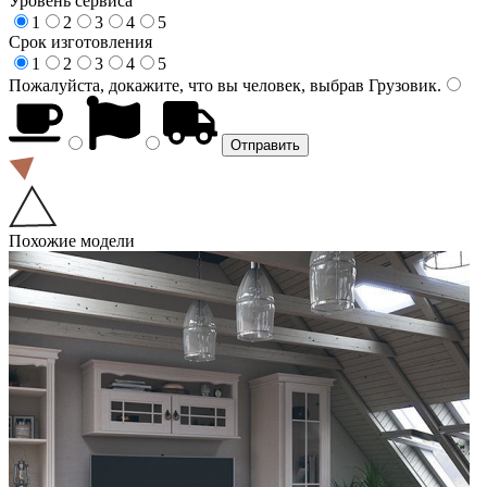
Уровень сервиса
1
2
3
4
5
Срок изготовления
1
2
3
4
5
Пожалуйста, докажите, что вы человек, выбрав
Грузовик
.
Похожие модели