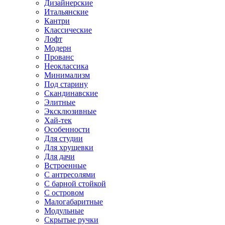
Дизайнерские
Итальянские
Кантри
Классические
Лофт
Модерн
Прованс
Неоклассика
Минимализм
Под старину
Скандинавские
Элитные
Эксклюзивные
Хай-тек
Особенности
Для студии
Для хрущевки
Для дачи
Встроенные
С антресолями
С барной стойкой
С островом
Малогабаритные
Модульные
Скрытые ручки