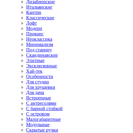
Дизайнерские
Итальянские
Кантри
Классические
Лофт
Модерн
Прованс
Неоклассика
Минимализм
Под старину
Скандинавские
Элитные
Эксклюзивные
Хай-тек
Особенности
Для студии
Для хрущевки
Для дачи
Встроенные
С антресолями
С барной стойкой
С островом
Малогабаритные
Модульные
Скрытые ручки