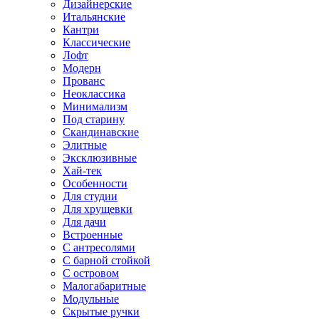
Дизайнерские
Итальянские
Кантри
Классические
Лофт
Модерн
Прованс
Неоклассика
Минимализм
Под старину
Скандинавские
Элитные
Эксклюзивные
Хай-тек
Особенности
Для студии
Для хрущевки
Для дачи
Встроенные
С антресолями
С барной стойкой
С островом
Малогабаритные
Модульные
Скрытые ручки