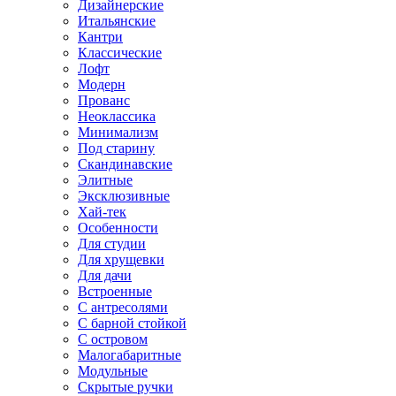
Дизайнерские
Итальянские
Кантри
Классические
Лофт
Модерн
Прованс
Неоклассика
Минимализм
Под старину
Скандинавские
Элитные
Эксклюзивные
Хай-тек
Особенности
Для студии
Для хрущевки
Для дачи
Встроенные
С антресолями
С барной стойкой
С островом
Малогабаритные
Модульные
Скрытые ручки