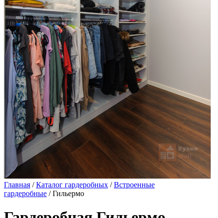
Главная
/
Каталог гардеробных
/
Встроенные
гардеробные
/ Гильермо
Гардеробная Гильермо