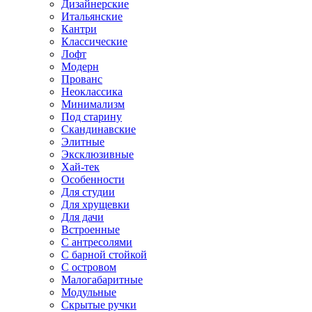
Дизайнерские
Итальянские
Кантри
Классические
Лофт
Модерн
Прованс
Неоклассика
Минимализм
Под старину
Скандинавские
Элитные
Эксклюзивные
Хай-тек
Особенности
Для студии
Для хрущевки
Для дачи
Встроенные
С антресолями
С барной стойкой
С островом
Малогабаритные
Модульные
Скрытые ручки