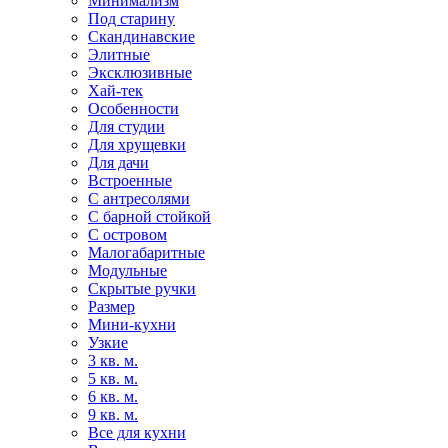
Минимализм
Под старину
Скандинавские
Элитные
Эксклюзивные
Хай-тек
Особенности
Для студии
Для хрущевки
Для дачи
Встроенные
С антресолями
С барной стойкой
С островом
Малогабаритные
Модульные
Скрытые ручки
Размер
Мини-кухни
Узкие
3 кв. м.
5 кв. м.
6 кв. м.
9 кв. м.
Все для кухни