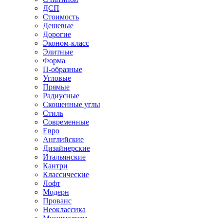
ДСП
Стоимость
Дешевые
Дорогие
Эконом-класс
Элитные
Форма
П-образные
Угловые
Прямые
Радиусные
Скошенные углы
Стиль
Современные
Евро
Английские
Дизайнерские
Итальянские
Кантри
Классические
Лофт
Модерн
Прованс
Неоклассика