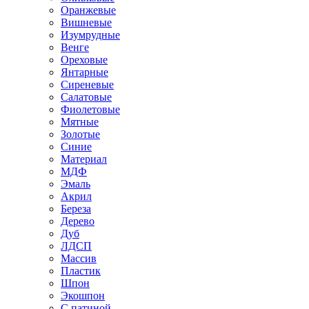
Оранжевые
Вишневые
Изумрудные
Венге
Ореховые
Янтарные
Сиреневые
Салатовые
Фиолетовые
Мятные
Золотые
Синие
Материал
МДФ
Эмаль
Акрил
Береза
Дерево
Дуб
ЛДСП
Массив
Пластик
Шпон
Экошпон
С патиной