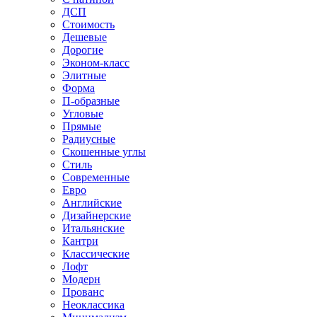
ДСП
Стоимость
Дешевые
Дорогие
Эконом-класс
Элитные
Форма
П-образные
Угловые
Прямые
Радиусные
Скошенные углы
Стиль
Современные
Евро
Английские
Дизайнерские
Итальянские
Кантри
Классические
Лофт
Модерн
Прованс
Неоклассика