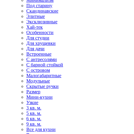
Минимализм
Под старину
Скандинавские
Элитные
Эксклюзивные
Хай-тек
Особенности
Для студии
Для хрущевки
Для дачи
Встроенные
С антресолями
С барной стойкой
С островом
Малогабаритные
Модульные
Скрытые ручки
Размер
Мини-кухни
Узкие
3 кв. м.
5 кв. м.
6 кв. м.
9 кв. м.
Все для кухни