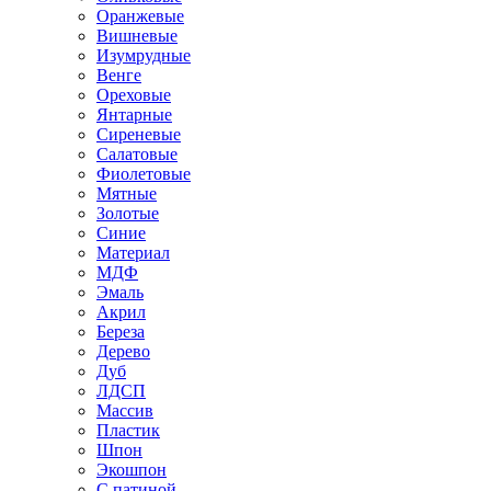
Оранжевые
Вишневые
Изумрудные
Венге
Ореховые
Янтарные
Сиреневые
Салатовые
Фиолетовые
Мятные
Золотые
Синие
Материал
МДФ
Эмаль
Акрил
Береза
Дерево
Дуб
ЛДСП
Массив
Пластик
Шпон
Экошпон
С патиной