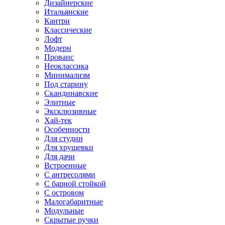
Дизайнерские
Итальянские
Кантри
Классические
Лофт
Модерн
Прованс
Неоклассика
Минимализм
Под старину
Скандинавские
Элитные
Эксклюзивные
Хай-тек
Особенности
Для студии
Для хрущевки
Для дачи
Встроенные
С антресолями
С барной стойкой
С островом
Малогабаритные
Модульные
Скрытые ручки