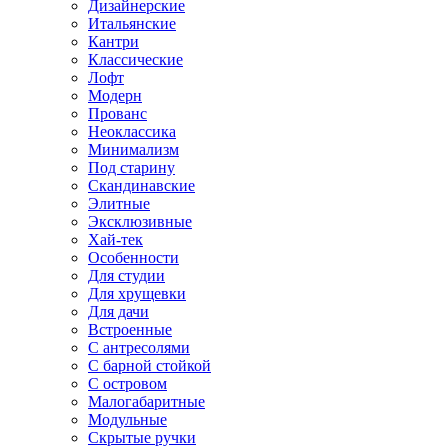
Дизайнерские
Итальянские
Кантри
Классические
Лофт
Модерн
Прованс
Неоклассика
Минимализм
Под старину
Скандинавские
Элитные
Эксклюзивные
Хай-тек
Особенности
Для студии
Для хрущевки
Для дачи
Встроенные
С антресолями
С барной стойкой
С островом
Малогабаритные
Модульные
Скрытые ручки