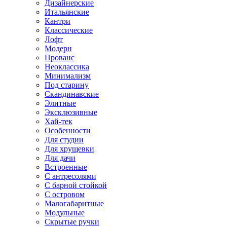
Дизайнерские
Итальянские
Кантри
Классические
Лофт
Модерн
Прованс
Неоклассика
Минимализм
Под старину
Скандинавские
Элитные
Эксклюзивные
Хай-тек
Особенности
Для студии
Для хрущевки
Для дачи
Встроенные
С антресолями
С барной стойкой
С островом
Малогабаритные
Модульные
Скрытые ручки