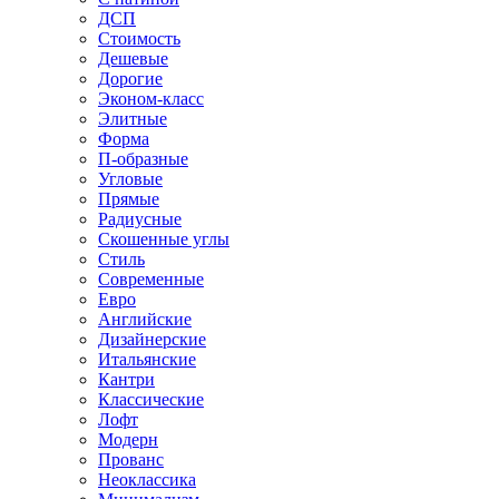
ДСП
Стоимость
Дешевые
Дорогие
Эконом-класс
Элитные
Форма
П-образные
Угловые
Прямые
Радиусные
Скошенные углы
Стиль
Современные
Евро
Английские
Дизайнерские
Итальянские
Кантри
Классические
Лофт
Модерн
Прованс
Неоклассика