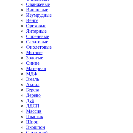
Оранжевые
Вишневые
Изумрудные
Венге
Ореховые
Янтарные
Сиреневые
Салатовые
Фиолетовые
Мятные
Золотые
Синие
Материал
МДФ
Эмаль
Акрил
Береза
Дерево
Дуб
ЛДСП
Массив
Пластик
Шпон
Экошпон
С патиной