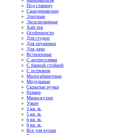
Минимализм
Под старину
Скандинавские
Элитные
Эксклюзивные
Хай-тек
Особенности
Для студии
Для хрущевки
Для дачи
Встроенные
С антресолями
С барной стойкой
С островом
Малогабаритные
Модульные
Скрытые ручки
Размер
Мини-кухни
Узкие
3 кв. м.
5 кв. м.
6 кв. м.
9 кв. м.
Все для кухни