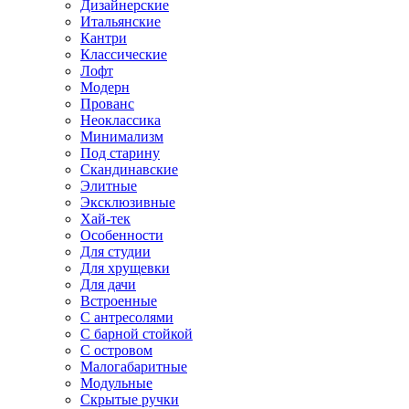
Дизайнерские
Итальянские
Кантри
Классические
Лофт
Модерн
Прованс
Неоклассика
Минимализм
Под старину
Скандинавские
Элитные
Эксклюзивные
Хай-тек
Особенности
Для студии
Для хрущевки
Для дачи
Встроенные
С антресолями
С барной стойкой
С островом
Малогабаритные
Модульные
Скрытые ручки