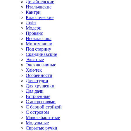
Дизайнерские
Итальянские
Кантри
Классические
Лофт
Модерн
Прованс
Неоклассика
Минимализм
Под старину
Скандинавские
Элитные
Эксклюзивные
Хай-тек
Особенности
Для студии
Для хрущевки
Для дачи
Встроенные
С антресолями
С барной стойкой
С островом
Малогабаритные
Модульные
Скрытые ручки