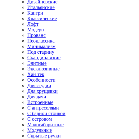
Дизайнерские
Итальянские
Кантри
Классические
Лофт
Модерн
Прованс
Неоклассика
Минимализм
Под старину
Скандинавские
Элитные
Эксклюзивные
Хай-тек
Особенности
Для студии
Для хрущевки
Для дачи
Встроенные
С антресолями
С барной стойкой
С островом
Малогабаритные
Модульные
Скрытые ручки