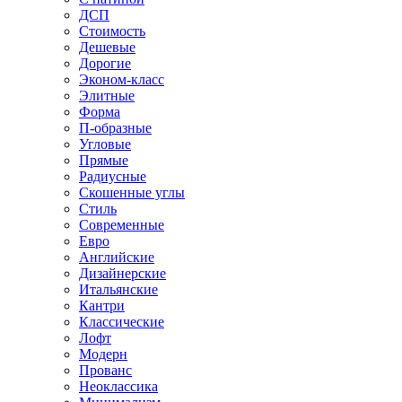
ДСП
Стоимость
Дешевые
Дорогие
Эконом-класс
Элитные
Форма
П-образные
Угловые
Прямые
Радиусные
Скошенные углы
Стиль
Современные
Евро
Английские
Дизайнерские
Итальянские
Кантри
Классические
Лофт
Модерн
Прованс
Неоклассика