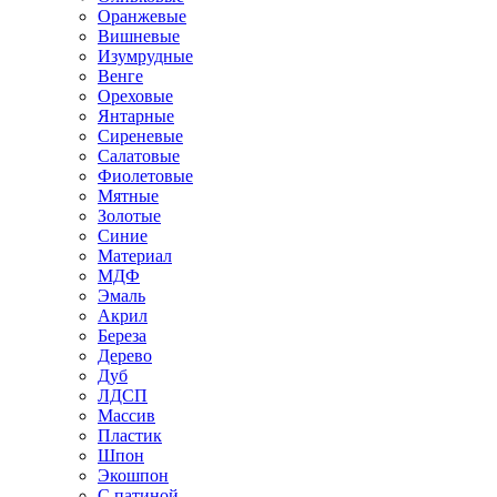
Оранжевые
Вишневые
Изумрудные
Венге
Ореховые
Янтарные
Сиреневые
Салатовые
Фиолетовые
Мятные
Золотые
Синие
Материал
МДФ
Эмаль
Акрил
Береза
Дерево
Дуб
ЛДСП
Массив
Пластик
Шпон
Экошпон
С патиной