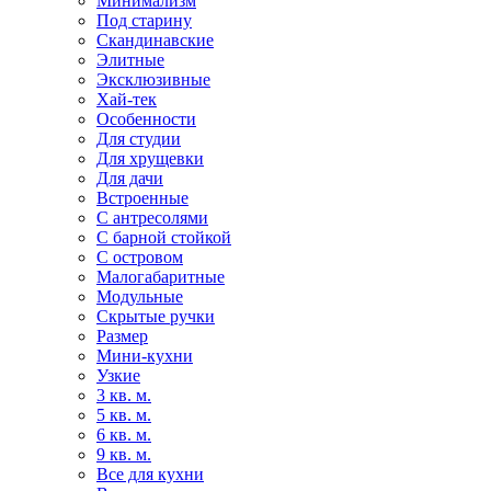
Минимализм
Под старину
Скандинавские
Элитные
Эксклюзивные
Хай-тек
Особенности
Для студии
Для хрущевки
Для дачи
Встроенные
С антресолями
С барной стойкой
С островом
Малогабаритные
Модульные
Скрытые ручки
Размер
Мини-кухни
Узкие
3 кв. м.
5 кв. м.
6 кв. м.
9 кв. м.
Все для кухни