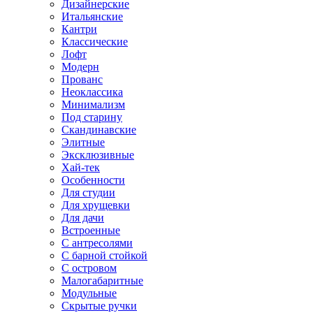
Дизайнерские
Итальянские
Кантри
Классические
Лофт
Модерн
Прованс
Неоклассика
Минимализм
Под старину
Скандинавские
Элитные
Эксклюзивные
Хай-тек
Особенности
Для студии
Для хрущевки
Для дачи
Встроенные
С антресолями
С барной стойкой
С островом
Малогабаритные
Модульные
Скрытые ручки