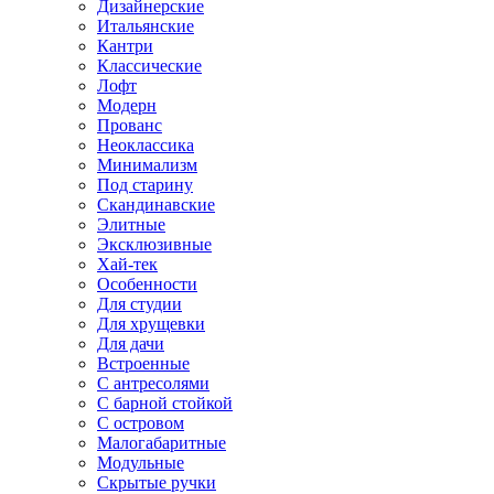
Дизайнерские
Итальянские
Кантри
Классические
Лофт
Модерн
Прованс
Неоклассика
Минимализм
Под старину
Скандинавские
Элитные
Эксклюзивные
Хай-тек
Особенности
Для студии
Для хрущевки
Для дачи
Встроенные
С антресолями
С барной стойкой
С островом
Малогабаритные
Модульные
Скрытые ручки