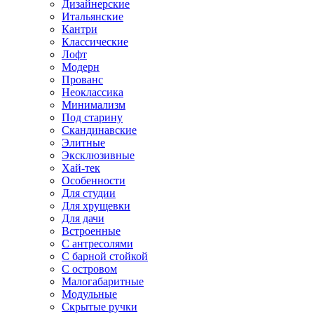
Дизайнерские
Итальянские
Кантри
Классические
Лофт
Модерн
Прованс
Неоклассика
Минимализм
Под старину
Скандинавские
Элитные
Эксклюзивные
Хай-тек
Особенности
Для студии
Для хрущевки
Для дачи
Встроенные
С антресолями
С барной стойкой
С островом
Малогабаритные
Модульные
Скрытые ручки