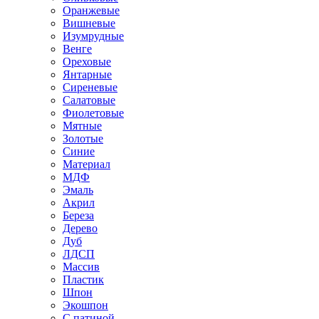
Оранжевые
Вишневые
Изумрудные
Венге
Ореховые
Янтарные
Сиреневые
Салатовые
Фиолетовые
Мятные
Золотые
Синие
Материал
МДФ
Эмаль
Акрил
Береза
Дерево
Дуб
ЛДСП
Массив
Пластик
Шпон
Экошпон
С патиной