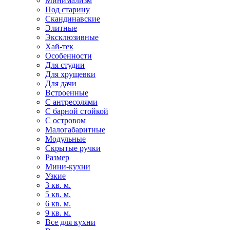
Минимализм
Под старину
Скандинавские
Элитные
Эксклюзивные
Хай-тек
Особенности
Для студии
Для хрущевки
Для дачи
Встроенные
С антресолями
С барной стойкой
С островом
Малогабаритные
Модульные
Скрытые ручки
Размер
Мини-кухни
Узкие
3 кв. м.
5 кв. м.
6 кв. м.
9 кв. м.
Все для кухни