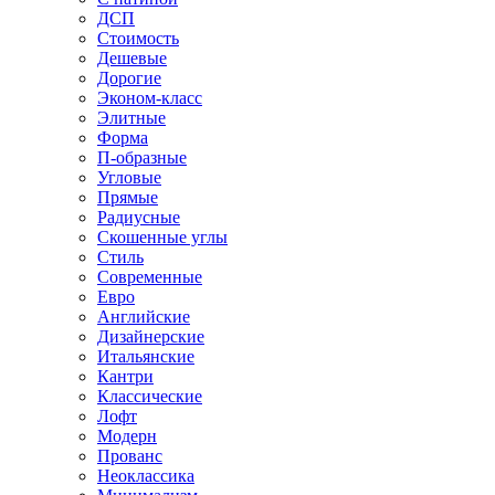
ДСП
Стоимость
Дешевые
Дорогие
Эконом-класс
Элитные
Форма
П-образные
Угловые
Прямые
Радиусные
Скошенные углы
Стиль
Современные
Евро
Английские
Дизайнерские
Итальянские
Кантри
Классические
Лофт
Модерн
Прованс
Неоклассика