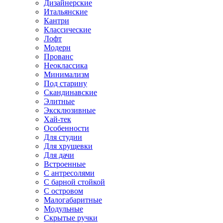
Дизайнерские
Итальянские
Кантри
Классические
Лофт
Модерн
Прованс
Неоклассика
Минимализм
Под старину
Скандинавские
Элитные
Эксклюзивные
Хай-тек
Особенности
Для студии
Для хрущевки
Для дачи
Встроенные
С антресолями
С барной стойкой
С островом
Малогабаритные
Модульные
Скрытые ручки