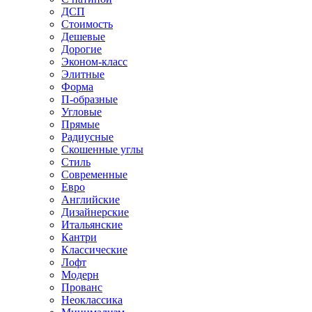
ДСП
Стоимость
Дешевые
Дорогие
Эконом-класс
Элитные
Форма
П-образные
Угловые
Прямые
Радиусные
Скошенные углы
Стиль
Современные
Евро
Английские
Дизайнерские
Итальянские
Кантри
Классические
Лофт
Модерн
Прованс
Неоклассика