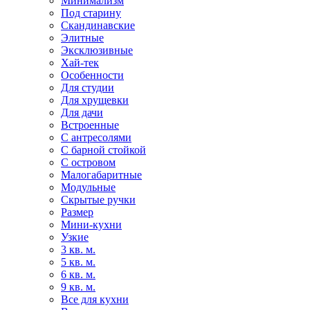
Минимализм
Под старину
Скандинавские
Элитные
Эксклюзивные
Хай-тек
Особенности
Для студии
Для хрущевки
Для дачи
Встроенные
С антресолями
С барной стойкой
С островом
Малогабаритные
Модульные
Скрытые ручки
Размер
Мини-кухни
Узкие
3 кв. м.
5 кв. м.
6 кв. м.
9 кв. м.
Все для кухни