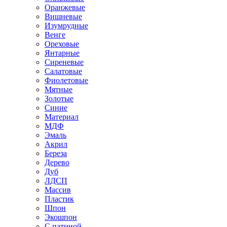
Оранжевые
Вишневые
Изумрудные
Венге
Ореховые
Янтарные
Сиреневые
Салатовые
Фиолетовые
Мятные
Золотые
Синие
Материал
МДФ
Эмаль
Акрил
Береза
Дерево
Дуб
ЛДСП
Массив
Пластик
Шпон
Экошпон
С патиной