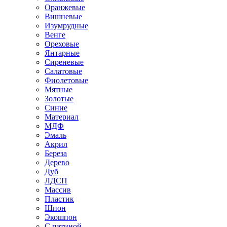
Оранжевые
Вишневые
Изумрудные
Венге
Ореховые
Янтарные
Сиреневые
Салатовые
Фиолетовые
Мятные
Золотые
Синие
Материал
МДФ
Эмаль
Акрил
Береза
Дерево
Дуб
ЛДСП
Массив
Пластик
Шпон
Экошпон
С патиной