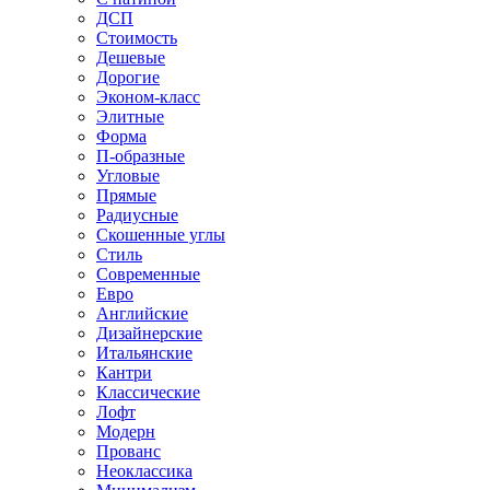
ДСП
Стоимость
Дешевые
Дорогие
Эконом-класс
Элитные
Форма
П-образные
Угловые
Прямые
Радиусные
Скошенные углы
Стиль
Современные
Евро
Английские
Дизайнерские
Итальянские
Кантри
Классические
Лофт
Модерн
Прованс
Неоклассика