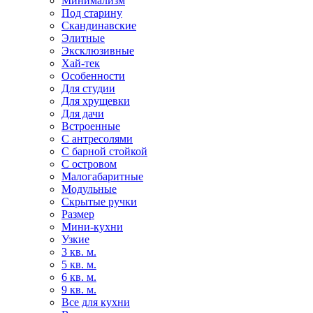
Минимализм
Под старину
Скандинавские
Элитные
Эксклюзивные
Хай-тек
Особенности
Для студии
Для хрущевки
Для дачи
Встроенные
С антресолями
С барной стойкой
С островом
Малогабаритные
Модульные
Скрытые ручки
Размер
Мини-кухни
Узкие
3 кв. м.
5 кв. м.
6 кв. м.
9 кв. м.
Все для кухни