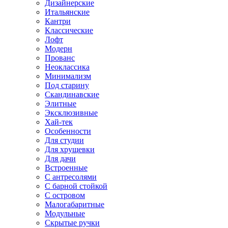
Дизайнерские
Итальянские
Кантри
Классические
Лофт
Модерн
Прованс
Неоклассика
Минимализм
Под старину
Скандинавские
Элитные
Эксклюзивные
Хай-тек
Особенности
Для студии
Для хрущевки
Для дачи
Встроенные
С антресолями
С барной стойкой
С островом
Малогабаритные
Модульные
Скрытые ручки