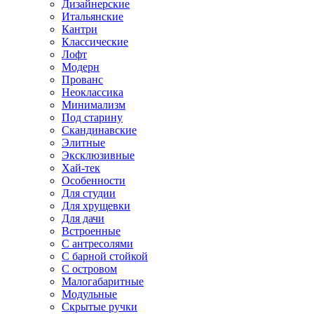
Дизайнерские
Итальянские
Кантри
Классические
Лофт
Модерн
Прованс
Неоклассика
Минимализм
Под старину
Скандинавские
Элитные
Эксклюзивные
Хай-тек
Особенности
Для студии
Для хрущевки
Для дачи
Встроенные
С антресолями
С барной стойкой
С островом
Малогабаритные
Модульные
Скрытые ручки