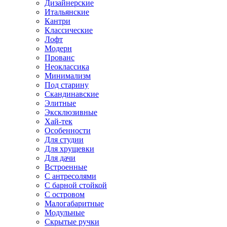
Дизайнерские
Итальянские
Кантри
Классические
Лофт
Модерн
Прованс
Неоклассика
Минимализм
Под старину
Скандинавские
Элитные
Эксклюзивные
Хай-тек
Особенности
Для студии
Для хрущевки
Для дачи
Встроенные
С антресолями
С барной стойкой
С островом
Малогабаритные
Модульные
Скрытые ручки