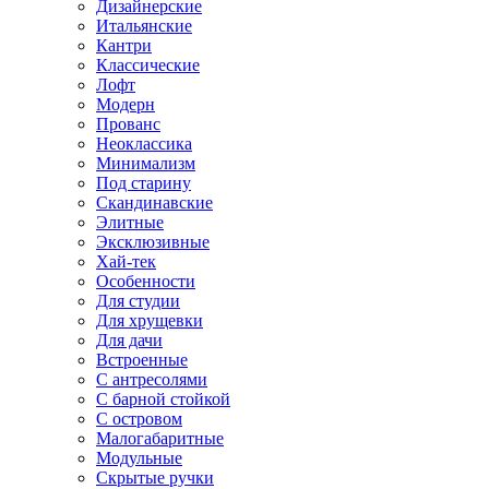
Дизайнерские
Итальянские
Кантри
Классические
Лофт
Модерн
Прованс
Неоклассика
Минимализм
Под старину
Скандинавские
Элитные
Эксклюзивные
Хай-тек
Особенности
Для студии
Для хрущевки
Для дачи
Встроенные
С антресолями
С барной стойкой
С островом
Малогабаритные
Модульные
Скрытые ручки