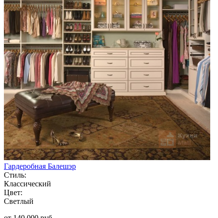
Гардеробная Балешэр
Стиль:
Классический
Цвет:
Светлый
от 140 000 руб.