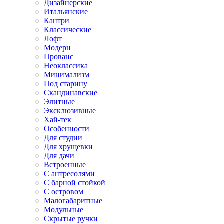
Дизайнерские
Итальянские
Кантри
Классические
Лофт
Модерн
Прованс
Неоклассика
Минимализм
Под старину
Скандинавские
Элитные
Эксклюзивные
Хай-тек
Особенности
Для студии
Для хрущевки
Для дачи
Встроенные
С антресолями
С барной стойкой
С островом
Малогабаритные
Модульные
Скрытые ручки