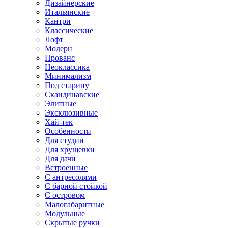
Дизайнерские
Итальянские
Кантри
Классические
Лофт
Модерн
Прованс
Неоклассика
Минимализм
Под старину
Скандинавские
Элитные
Эксклюзивные
Хай-тек
Особенности
Для студии
Для хрущевки
Для дачи
Встроенные
С антресолями
С барной стойкой
С островом
Малогабаритные
Модульные
Скрытые ручки