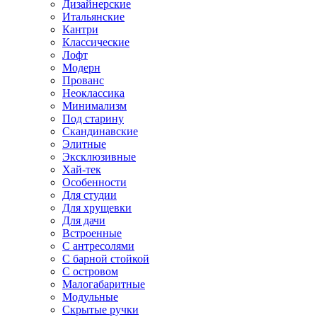
Дизайнерские
Итальянские
Кантри
Классические
Лофт
Модерн
Прованс
Неоклассика
Минимализм
Под старину
Скандинавские
Элитные
Эксклюзивные
Хай-тек
Особенности
Для студии
Для хрущевки
Для дачи
Встроенные
С антресолями
С барной стойкой
С островом
Малогабаритные
Модульные
Скрытые ручки