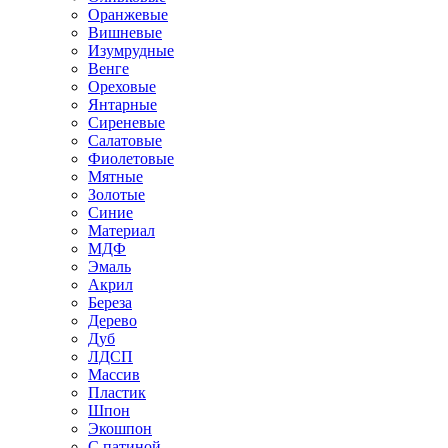
Оранжевые
Вишневые
Изумрудные
Венге
Ореховые
Янтарные
Сиреневые
Салатовые
Фиолетовые
Мятные
Золотые
Синие
Материал
МДФ
Эмаль
Акрил
Береза
Дерево
Дуб
ЛДСП
Массив
Пластик
Шпон
Экошпон
С патиной