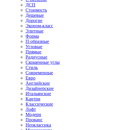
ДСП
Стоимость
Дешевые
Дорогие
Эконом-класс
Элитные
Форма
П-образные
Угловые
Прямые
Радиусные
Скошенные углы
Стиль
Современные
Евро
Английские
Дизайнерские
Итальянские
Кантри
Классические
Лофт
Модерн
Прованс
Неоклассика