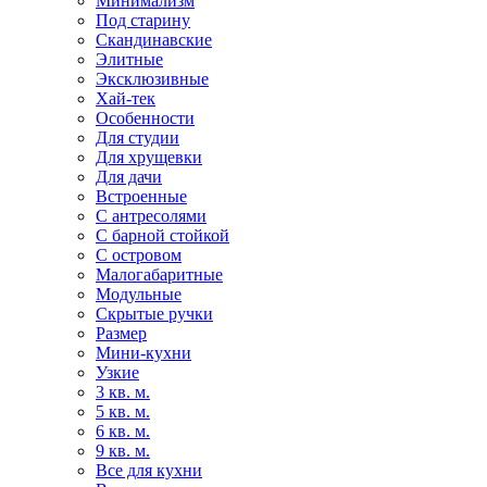
Минимализм
Под старину
Скандинавские
Элитные
Эксклюзивные
Хай-тек
Особенности
Для студии
Для хрущевки
Для дачи
Встроенные
С антресолями
С барной стойкой
С островом
Малогабаритные
Модульные
Скрытые ручки
Размер
Мини-кухни
Узкие
3 кв. м.
5 кв. м.
6 кв. м.
9 кв. м.
Все для кухни