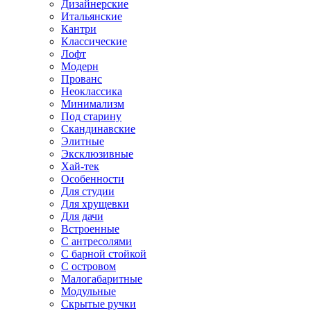
Дизайнерские
Итальянские
Кантри
Классические
Лофт
Модерн
Прованс
Неоклассика
Минимализм
Под старину
Скандинавские
Элитные
Эксклюзивные
Хай-тек
Особенности
Для студии
Для хрущевки
Для дачи
Встроенные
С антресолями
С барной стойкой
С островом
Малогабаритные
Модульные
Скрытые ручки