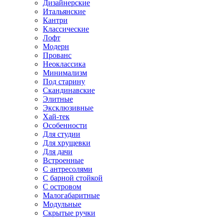
Дизайнерские
Итальянские
Кантри
Классические
Лофт
Модерн
Прованс
Неоклассика
Минимализм
Под старину
Скандинавские
Элитные
Эксклюзивные
Хай-тек
Особенности
Для студии
Для хрущевки
Для дачи
Встроенные
С антресолями
С барной стойкой
С островом
Малогабаритные
Модульные
Скрытые ручки