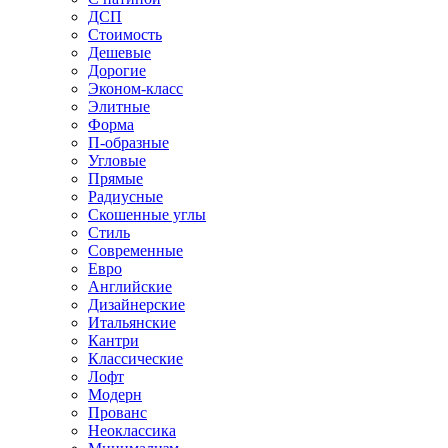
ДСП
Стоимость
Дешевые
Дорогие
Эконом-класс
Элитные
Форма
П-образные
Угловые
Прямые
Радиусные
Скошенные углы
Стиль
Современные
Евро
Английские
Дизайнерские
Итальянские
Кантри
Классические
Лофт
Модерн
Прованс
Неоклассика