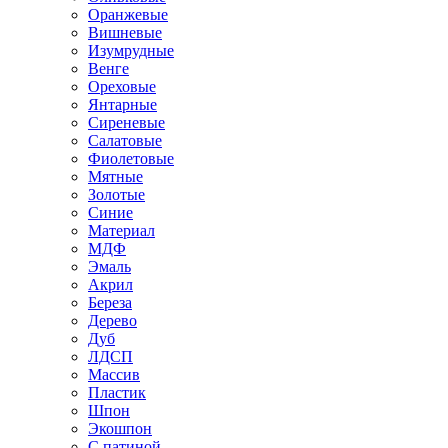
Оранжевые
Вишневые
Изумрудные
Венге
Ореховые
Янтарные
Сиреневые
Салатовые
Фиолетовые
Мятные
Золотые
Синие
Материал
МДФ
Эмаль
Акрил
Береза
Дерево
Дуб
ЛДСП
Массив
Пластик
Шпон
Экошпон
С патиной