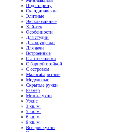
Минимализм
Под старину
Скандинавские
Элитные
Эксклюзивные
Хай-тек
Особенности
Для студии
Для хрущевки
Для дачи
Встроенные
С антресолями
С барной стойкой
С островом
Малогабаритные
Модульные
Скрытые ручки
Размер
Мини-кухни
Узкие
3 кв. м.
5 кв. м.
6 кв. м.
9 кв. м.
Все для кухни