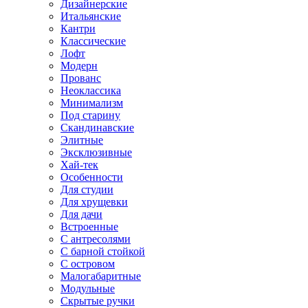
Дизайнерские
Итальянские
Кантри
Классические
Лофт
Модерн
Прованс
Неоклассика
Минимализм
Под старину
Скандинавские
Элитные
Эксклюзивные
Хай-тек
Особенности
Для студии
Для хрущевки
Для дачи
Встроенные
С антресолями
С барной стойкой
С островом
Малогабаритные
Модульные
Скрытые ручки