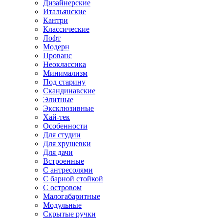
Дизайнерские
Итальянские
Кантри
Классические
Лофт
Модерн
Прованс
Неоклассика
Минимализм
Под старину
Скандинавские
Элитные
Эксклюзивные
Хай-тек
Особенности
Для студии
Для хрущевки
Для дачи
Встроенные
С антресолями
С барной стойкой
С островом
Малогабаритные
Модульные
Скрытые ручки