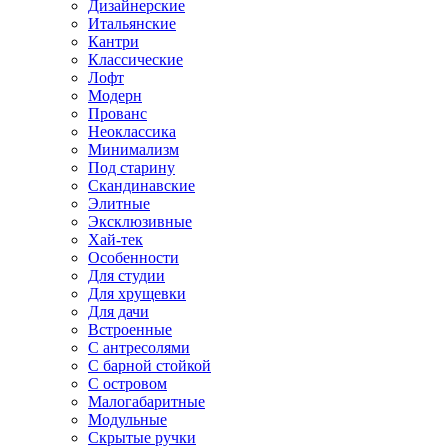
Дизайнерские
Итальянские
Кантри
Классические
Лофт
Модерн
Прованс
Неоклассика
Минимализм
Под старину
Скандинавские
Элитные
Эксклюзивные
Хай-тек
Особенности
Для студии
Для хрущевки
Для дачи
Встроенные
С антресолями
С барной стойкой
С островом
Малогабаритные
Модульные
Скрытые ручки