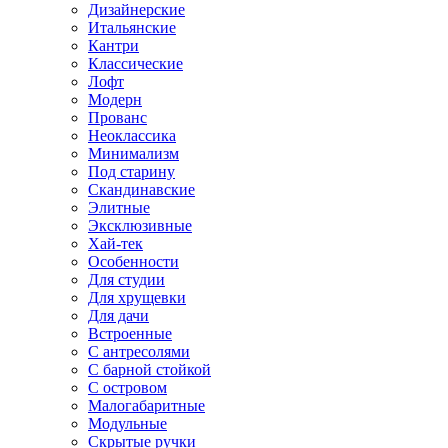
Дизайнерские
Итальянские
Кантри
Классические
Лофт
Модерн
Прованс
Неоклассика
Минимализм
Под старину
Скандинавские
Элитные
Эксклюзивные
Хай-тек
Особенности
Для студии
Для хрущевки
Для дачи
Встроенные
С антресолями
С барной стойкой
С островом
Малогабаритные
Модульные
Скрытые ручки