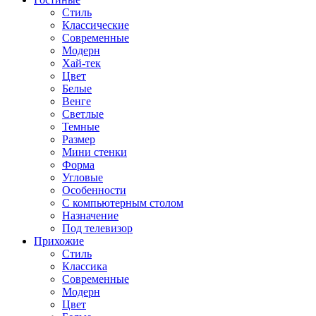
Стиль
Классические
Современные
Модерн
Хай-тек
Цвет
Белые
Венге
Светлые
Темные
Размер
Мини стенки
Форма
Угловые
Особенности
С компьютерным столом
Назначение
Под телевизор
Прихожие
Стиль
Классика
Современные
Модерн
Цвет